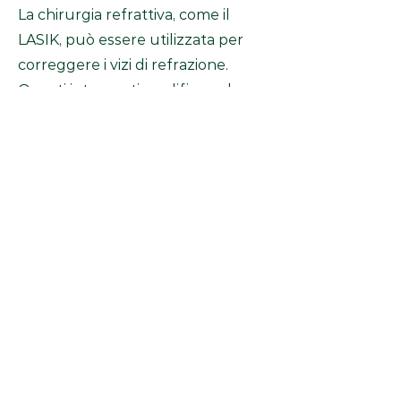
La chirurgia refrattiva, come il
LASIK, può essere utilizzata per
correggere i vizi di refrazione.
Questi interventi modificano la
forma della cornea per migliorare
la messa a fuoco.
La scelta del trattamento dipende
dal tipo e dalla gravità del difetto,
nonché dalle preferenze del
paziente. È importante consultare
un oftalmologo per valutare le
opzioni di trattamento e scegliere
quella più adatta al tuo caso.