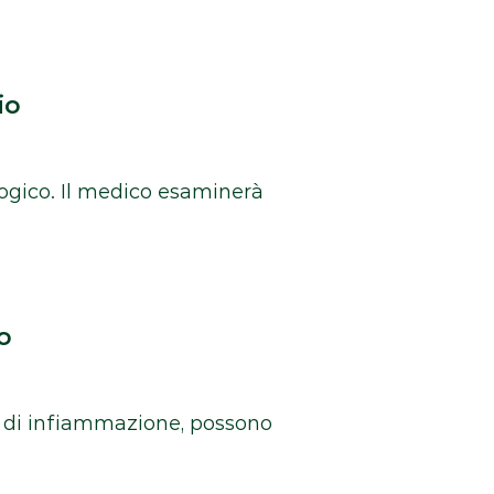
io
ogico. Il medico esaminerà
o
si di infiammazione, possono